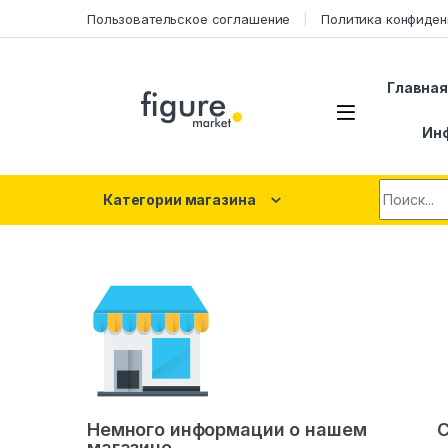
Перейти к навигации
Перейти к контенту
Пользовательское соглашение
Политика конфиден
Главна
Ин
Искать:
Категории магазина
Немного информации о нашем
С
магазине.