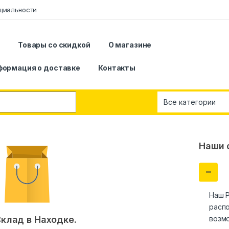
циальности
я
Товары со скидкой
О магазине
формация о доставке
Контакты
Наши 
Наш Р
распо
возм
клад в Находке.