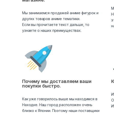
М
Мы занимаемся продажей аниме фигурок и
Н
других товаров аниме тематики.
э
Если вы прочитаете текст дальше, то
н
узнаете о наших преимуществах.
Почему мы доставляем ваши
Ю
покупки быстро.
И
Как уже говорилось выше мы находимся в
О
Находке. Наш город расположен очень
И
близко к Японии. Поэтому наши поставщики