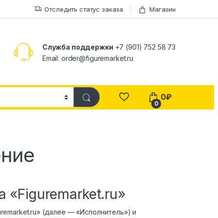
Отследить статус заказа
Магазин
Служба поддержки
+7 (901) 752 58 73
Email: order@figuremarket.ru
0
₽
0
ение
 «Figuremarket.ru»
emarket.ru» (далее — «Исполнитель») и