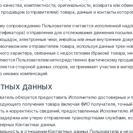
ьно качества, комплектности, оригинальности, возврата или об
продавцом (отправителем) товара, данные и контакты которог
ному сопровождению Пользователя считается исполненной над
тификатора) отправления для отслеживания движения посылки
лощадок, электронные чеки, инвойсы или иные внутренние док
возчиком или отправителем товара, используя данные трек-но
льного характера, связанные с недостатками (браком) товара, 
вляются Пользователем непосредственно фактическому продав
является стороной данных споров, не принимает участия в ма
ю никаких компенсаций.
ктных данных
ователь обязуется предоставить Исполнителю достоверные и 
ледующего получения товара (включая ФИО получателя, точный 
сть и корректность сведений, предоставленных Исполнителю. 
задержки или утерю отправления транспортными службами, есл
верных Контактных данных.
альность в отношении Контактных данных Пользователя и не р