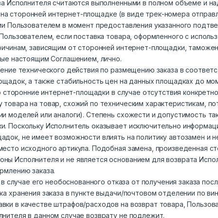
тва Исполнителя считаются выполненными в полном объеме и 
а сторонней интернет-площадке (в виде трек-номера отправле
ыми Пользователем в момент предоставления указанного подтв
 Пользователем, если поставка товара, оформленного с исполь
ричинам, зависящим от сторонней интернет-площадки, таможен
ные настоящим Соглашением, лично.
нение технического действия по размещению заказа в соответс
ощадок, а также стабильность цен на данных площадках до мом
то сторонние интернет-площадки в случае отсутствия конкретн
 товара на товар, схожий по техническим характеристикам, по
ии моделей или аналоги). Степень схожести и допустимость т
и. Поскольку Исполнитель оказывает исключительно информаци
адок, не имеет возможности влиять на политику автозамен и 
место исходного артикула. Подобная замена, произведенная с
ны Исполнителя и не является основанием для возврата Испо
рмлению заказа.
о в случае его необоснованного отказа от получения заказа пос
ока хранения заказа в пункте выдачи/почтовом отделении по в
вки в качестве штрафов/расходов на возврат товара, Пользо
лнителя в данном случае возврату не подлежит.