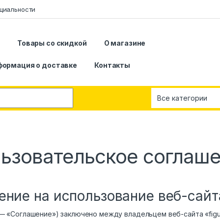
циальности
я
Товары со скидкой
О магазине
формация о доставке
Контакты
ьзовательское соглаш
ние на использование веб-сайта
 «Соглашение») заключено между владельцем веб-сайта «figur