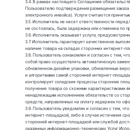
3.4. В рамках настоящего Соглашения обязательс
Пользователю подтверждения размещения заказа н
электронного инвойса). Услуги считаются принят
3.5. Исполнитель не несет ответственности перед
не состоялась, была задержана или отменена по п
3.6. Исполнитель оказывает услуги, предусмотрен
3.7. Исполнитель гарантирует качественное выпол
наличие товара на складах сторонних интернет-пл
3.8. Пользователь ознакомлен и согласен с тем, ч
собой право осуществлять автоматическую замену
обновленном дизайне упаковки, обновленные верс
и алгоритмами самой сторонней интернет-площадк
контролирует складские процессы сторонних площ
получение товара со схожими характеристиками в
ненадлежащим исполнением обязательств со сторо
средств, направленных на оплату издержек по офо
3.9. Пользователь уведомлен и согласен с тем, чт
интернет-площадкой, либо в случае истечения ср
сторонней интернет-площадкой или службой доста
оказанных информационно-технических Услуг Испо