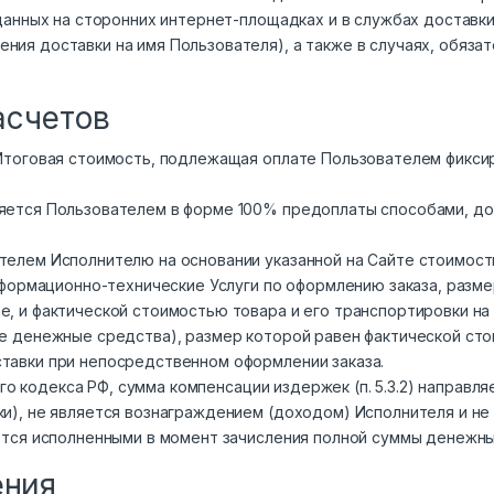
 данных на сторонних интернет-площадках и в службах достав
ния доставки на имя Пользователя), а также в случаях, обяза
асчетов
 Итоговая стоимость, подлежащая оплате Пользователем фикси
яется Пользователем в форме 100% предоплаты способами, дос
телем Исполнителю на основании указанной на Сайте стоимости
информационно-технические Услуги по оформлению заказа, разм
е, и фактической стоимостью товара и его транспортировки на
е денежные средства), размер которой равен фактической сто
тавки при непосредственном оформлении заказа.
кого кодекса РФ, сумма компенсации издержек (п. 5.3.2) направ
и), не является вознаграждением (доходом) Исполнителя и не 
ются исполненными в момент зачисления полной суммы денежны
ения