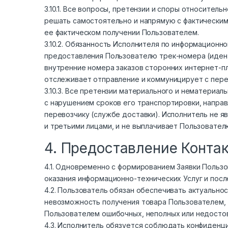
3.10.1. Все вопросы, претензии и споры относител
решать самостоятельно и напрямую с фактическим 
ее фактическом получении Пользователем.
3.10.2. Обязанность Исполнителя по информацион
предоставления Пользователю трек-номера (иден
внутренние номера заказов сторонних интернет-п
отслеживает отправление и коммуницирует с пере
3.10.3. Все претензии материального и нематериа
с нарушением сроков его транспортировки, напра
перевозчику (службе доставки). Исполнитель не 
и третьими лицами, и не выплачивает Пользовател
4. Предоставление Конта
4.1. Одновременно с формированием Заявки Польз
оказания информационно-технических Услуг и пос
4.2. Пользователь обязан обеспечивать актуально
невозможность получения товара Пользователем, 
Пользователем ошибочных, неполных или недосто
4.3. Исполнитель обязуется соблюдать конфиденци