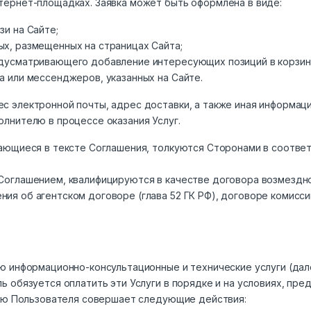
тернет-площадках. Заявка может быть оформлена в виде:
зи на Сайте;
ых, размещенных на страницах Сайта;
едусматривающего добавление интересующих позиций в корзин
а или мессенджеров, указанных на Сайте.
с электронной почты, адрес доставки, а также иная информац
олнителю в процессе оказания Услуг.
ечающиеся в тексте Соглашения, толкуются Сторонами в соотв
Соглашением, квалифицируются в качестве договора возмездног
я об агентском договоре (глава 52 ГК РФ), договоре комиссии 
лю информационно-консультационные и технические услуги (да
ль обязуется оплатить эти Услуги в порядке и на условиях, пр
анию Пользователя совершает следующие действия: