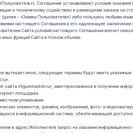
— «Пользователь»). Соглашение устанавливает условия оказани
мации и техническому содействию в размещении заказов на ст
 (далее – «Заявка Пользователя») либо пользуясь любыми иным
овиями настоящего Соглашения и его надлежащее заключение 
зователем Сайта условий настоящего Соглашения влечет нево
 иных функций Сайта в полном объеме.
о не вытекает иное, следующие термины будут иметь указанные 
.ru».
б-сайта «figuremarket.ru», заинтересованное в получении инфо
нтернет-площадках.
местном упоминании.
ических элементов, дизайна, изображений, фото- и видеоматер
ащихся в информационной системе, обеспечивающей доступнос
елем в адрес Исполнителя запрос на оказание информационно-