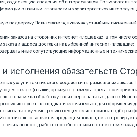
ателя, содержащую сведения об интересующем Пользователя тов
информации о наличии, стоимости и характеристиках интересую
нную поддержку Пользователя, включая устный или письменный 
щении заказов на сторонних интернет-площадках, в том числе 
 заказа и адреса доставки на выбранной интернет-площадке;
 совершать иные сопутствующие информационные и технически
г и исполнения обязательств Сто
ионных услуг и технического содействия в размещении заказо
ющем товаре (ссылки, артикулы, размеры, цвета, если примен
телю согласие на обработку своих персональных данных Испол
торонних интернет-площадках исключительно для оформления до
офессиональному усмотрению осуществляет поиск и подбор инф
о Исполнитель не является продавцом товара, не контролирует
ю, оригинальность, работоспособность или соответствие ожид