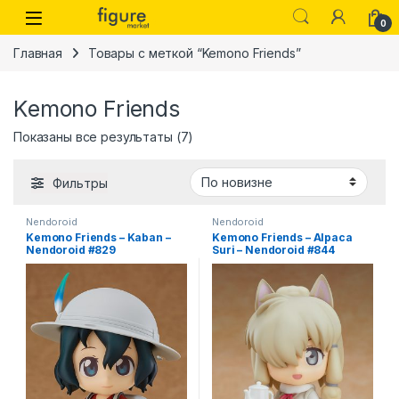
Перейти к навигации
Перейти к контенту
0
Главная
Товары с меткой “Kemono Friends”
Kemono Friends
Сортировка: самые недавние
Показаны все результаты (7)
Фильтры
Nendoroid
Nendoroid
Kemono Friends – Kaban –
Kemono Friends – Alpaca
Nendoroid #829
Suri – Nendoroid #844