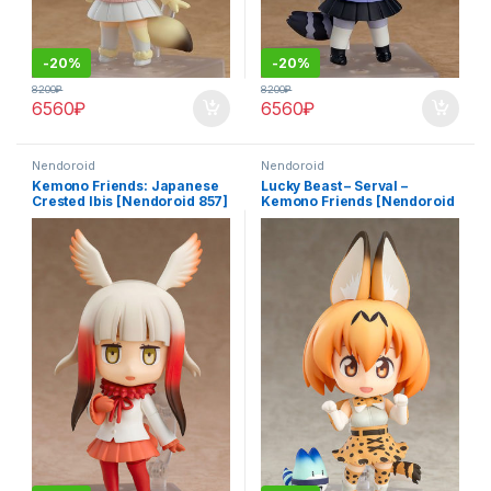
-
20%
-
20%
8200
₽
8200
₽
6560
₽
6560
₽
Nendoroid
Nendoroid
Kemono Friends: Japanese
Lucky Beast – Serval –
Crested Ibis [Nendoroid 857]
Kemono Friends [Nendoroid
752]