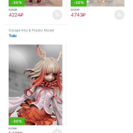
-
20%
-
20%
5280
₽
5929
₽
4224
₽
4743
₽
Garage Kits & Plastic Model
Toki
-
20%
6776
₽