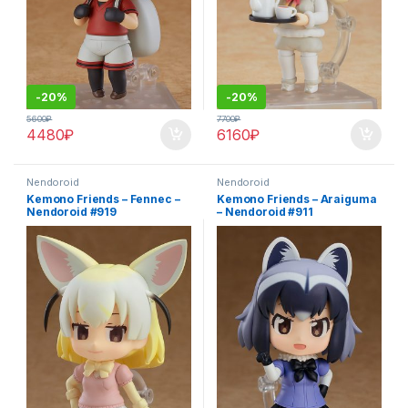
-
20%
-
20%
5600
₽
7700
₽
4480
₽
6160
₽
Nendoroid
Nendoroid
Kemono Friends – Fennec –
Kemono Friends – Araiguma
Nendoroid #919
– Nendoroid #911