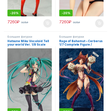
-
20%
-
20%
7260
₽
7260
₽
9075
₽
9075
₽
Большие фигурки
Большие фигурки
Hatsune Miku Vocaloid Tell
Rage of Bahamut – Cerberus
your world Ver. 1/8 Scale
1/7 Complete Figure /
PVC Figure / Вокалоид
Ярость Бахамута фигурка
аниме фигурка
Cerberus