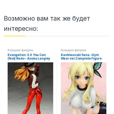
Возможно вам так же будет
интересно:
Большие фигурки
Большие фигурки
Evangelion: 3.0 You Can
Kashiwazaki Sena -Gym
(Not) Redo – Asuka Langley
Wear ver.Complete Figure
Shikinami Jersey Ver. 1/7 /
Boku wa Tomodachi ga
Евангелион аниме фигурка
Sukunai / У меня мало
друзей аниме фигурка