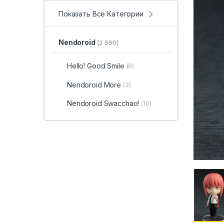
Показать Все Категории
Nendoroid
(2 590)
Hello! Good Smile
(8)
Nendoroid More
(3)
Nendoroid Swacchao!
(10)