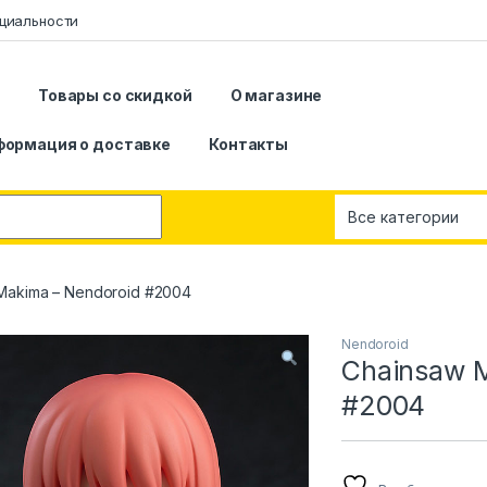
циальности
я
Товары со скидкой
О магазине
формация о доставке
Контакты
Makima – Nendoroid #2004
Nendoroid
Chainsaw M
#2004