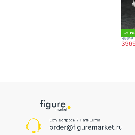
-
20%
4961
₽
396
Есть вопросы ? Напишите!
order@figuremarket.ru