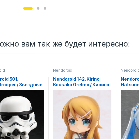
ожно вам так же будет интересно:
oid
Nendoroid
Nendoroi
oid 501.
Nendoroid 142. Kirino
Nendoro
trooper / Звездные
Kousaka OreImo / Кирино
Hatsune
 – штурмовик
аниме фигурка
Vocaloi
ка