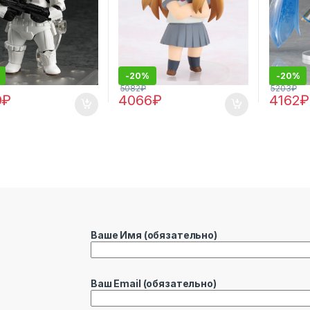
-
20%
-
20%
5082
₽
5203
₽
9
₽
4066
₽
4162
₽
Ваше Имя (обязательно)
Ваш Email (обязательно)