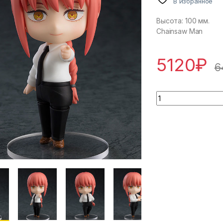
В избранное
Высота: 100 мм.
Chainsaw Man
5120
₽
6
Chainsaw Man - M