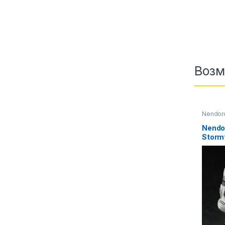
Возм
Nendor
Nendor
Storm
воины
фигур