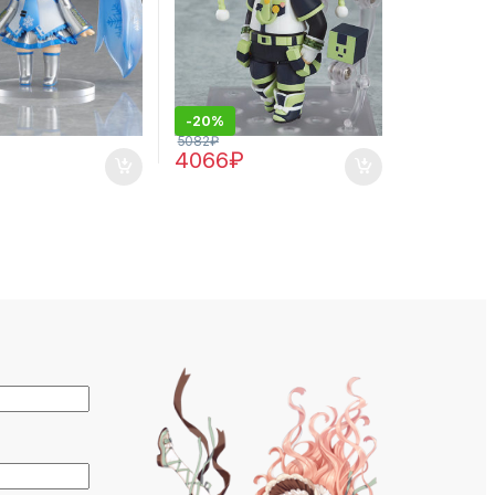
-
20%
5082
₽
4066
₽