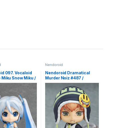
d
Nendoroid
id 097. Vocaloid
Nendoroid Dramatical
 Miku Snow Miku /
Murder Noiz #487 /
d аниме фигурка
Dramatical Murder аниме
фигурка