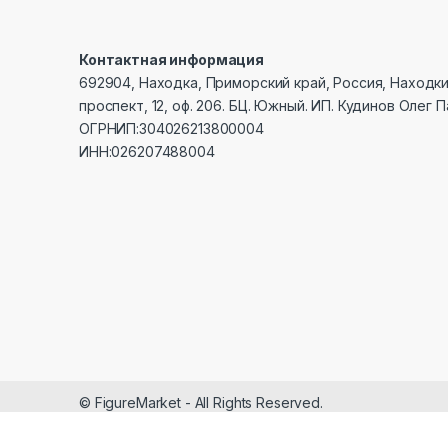
Контактная информация
692904, Находка, Приморский край, Россия, Находк
проспект, 12, оф. 206. БЦ. Южный. ИП. Кудинов Олег 
ОГРНИП:304026213800004
ИНН:026207488004
© FigureMarket - All Rights Reserved.