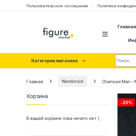
Перейти к навигации
Перейти к контенту
Пользовательское соглашение
Политика конфиден
Главна
Ин
Искать:
Категории магазина
Главная
Nendoroid
Chainsaw Man – 
Корзина
-
20%
В вашей корзине пока ничего нет (