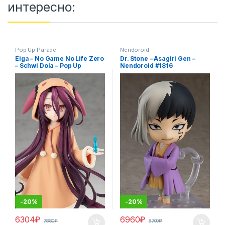
интересно:
Pop Up Parade
Nendoroid
Eiga – No Game No Life Zero
Dr. Stone – Asagiri Gen –
– Schwi Dola – Pop Up
Nendoroid #1816
Parade
-
20%
-
20%
6304
₽
6960
₽
7880
₽
8700
₽