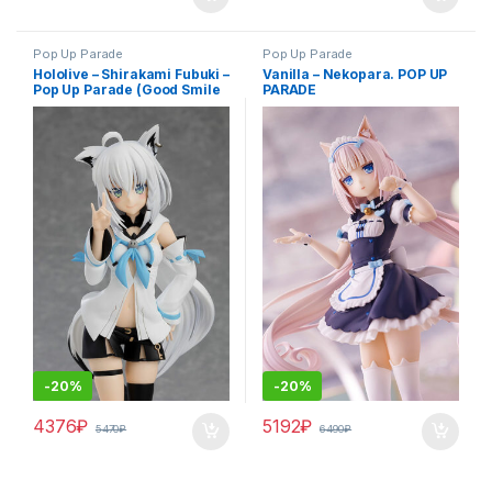
Pop Up Parade
Pop Up Parade
Hololive – Shirakami Fubuki –
Vanilla – Nekopara. POP UP
Pop Up Parade (Good Smile
PARADE
Company)
-
20%
-
20%
4376
₽
5192
₽
5470
₽
6490
₽