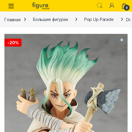
Перейти к навигации
Перейти к контенту
0
Главная
Большие фигурки
Pop Up Parade
Dr
-
20%