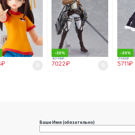
-
20%
-
20%
8778
₽
7139
₽
4
₽
7022
₽
5711
₽
Ваше Имя (обязательно)