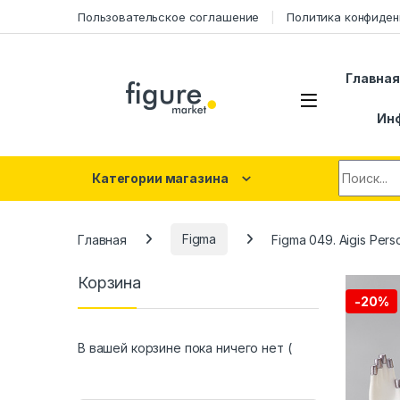
Перейти к навигации
Перейти к контенту
Пользовательское соглашение
Политика конфиден
Главна
Ин
Искать:
Категории магазина
Главная
Figma
Figma 049. Aigis Per
Корзина
-
20%
В вашей корзине пока ничего нет (