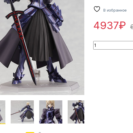
В избранное
4937
₽
Figma 072 Fate st