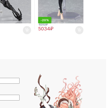
-
20%
6292
₽
5034
₽