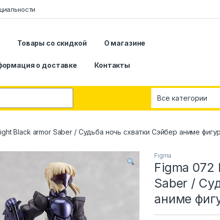
циальности
я
Товары со скидкой
О магазине
формация о доставке
Контакты
Night Black armor Saber / Судьба ночь схватки Сэйбер аниме фигу
Figma
Figma 072 
Saber / Су
аниме фиг