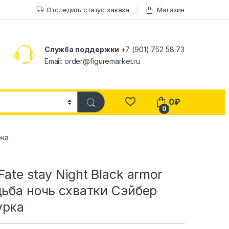
Отследить статус заказа
Магазин
Служба поддержки
+7 (901) 752 58 73
Email: order@figuremarket.ru
0
₽
0
рка
Fate stay Night Black armor
дьба ночь схватки Сэйбер
урка