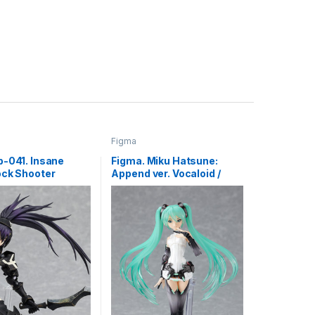
Figma
p-041. Insane
Figma. Miku Hatsune:
ock Shooter
Append ver. Vocaloid /
а
Вокалоид Хатсуне Мику
фигурка