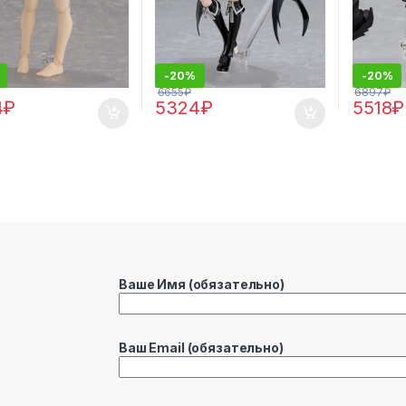
-
20%
-
20%
6655
₽
6897
₽
4
₽
5324
₽
5518
₽
Ваше Имя (обязательно)
Ваш Email (обязательно)