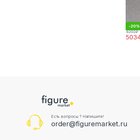
-
20%
6292
₽
503
Есть вопросы ? Напишите!
order@figuremarket.ru