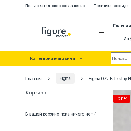
Перейти к навигации
Перейти к контенту
Пользовательское соглашение
Политика конфиден
Главна
Ин
Искать:
Категории магазина
Главная
Figma
Figma 072 Fate stay 
Корзина
-
20%
В вашей корзине пока ничего нет (