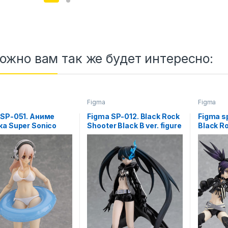
ожно вам так же будет интересно:
Figma
Figma
 SP-051. Аниме
Figma SP-012. Black Rock
Figma s
ка Super Sonico
Shooter Black B ver. figure
Black R
/ Стрелок с Черной
фигурк
скалы аниме фигурка