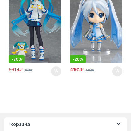
-
20%
-
20%
5614
₽
4162
₽
7018
₽
5203
₽
Корзина