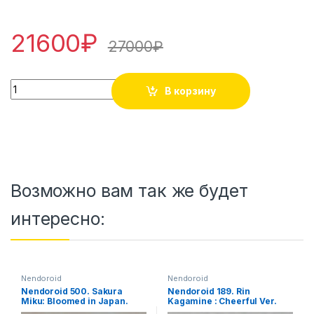
21600
₽
27000
₽
GOOD SMILE Racing - Hatsune Miku - Figma #365 - Racing 2
В корзину
Возможно вам так же будет
интересно:
Nendoroid
Nendoroid
Nendoroid 500. Sakura
Nendoroid 189. Rin
Miku: Bloomed in Japan.
Kagamine : Cheerful Ver.
Vocaloid.
Vocaloid