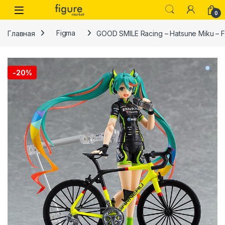
Перейти к навигации
Перейти к контенту
0
Главная
Figma
GOOD SMILE Racing – Hatsune Miku – F
-
20%