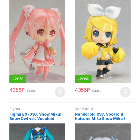
-
20%
-
20%
4356
₽
4356
₽
5445
₽
5445
₽
Figma
Nendoroid
Figma EX-030. Snow Miku:
Nendoroid 097. Vocaloid
Snow Owl ver. Vocaloid
Hatsune Miku Snow Miku /
фигурка Мику Хацунэ
Vocaloid аниме фигурка