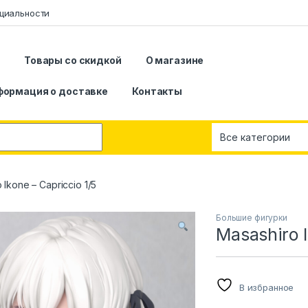
циальности
я
Товары со скидкой
О магазине
формация о доставке
Контакты
 Ikone – Capriccio 1/5
Большие фигурки
Masashiro I
В избранное