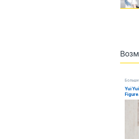
Возм
Больши
Yui Y
Figur
аниме