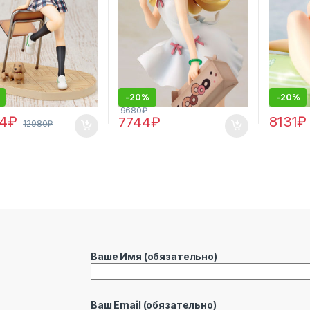
-
20%
-
20%
9680
₽
4
₽
8131
₽
7744
₽
12980
₽
Ваше Имя (обязательно)
Ваш Email (обязательно)