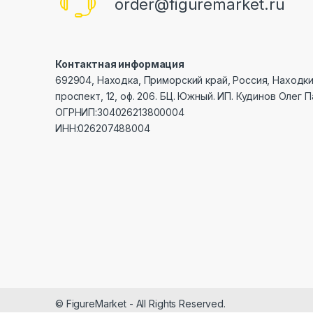
order@figuremarket.ru
Контактная информация
692904, Находка, Приморский край, Россия, Находк
проспект, 12, оф. 206. БЦ. Южный. ИП. Кудинов Олег 
ОГРНИП:304026213800004
ИНН:026207488004
© FigureMarket - All Rights Reserved.