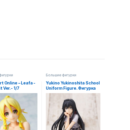
фигурки
Большие фигурки
t Online – Leafa -
Yukino Yukinoshita School
 Ver.- 1/7
Uniform Figure. Фигурка
 Figure / Leafa
Юкино Юкиносита из
а меча онлайн
аниме OreGairu Complete
а
Figure