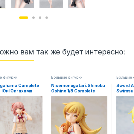
ожно вам так же будет интересно:
е фигурки
Большие фигурки
Большие 
uigahama Complete
Nisemonogatari. Shinobu
Sword Ar
e. Юи Юигахама
Oshino 1/8 Complete
Swimsuit
 фигурка OreGairu
Figure / Истории
Complete
подделок аниме фигурка
Мастер
фигурк