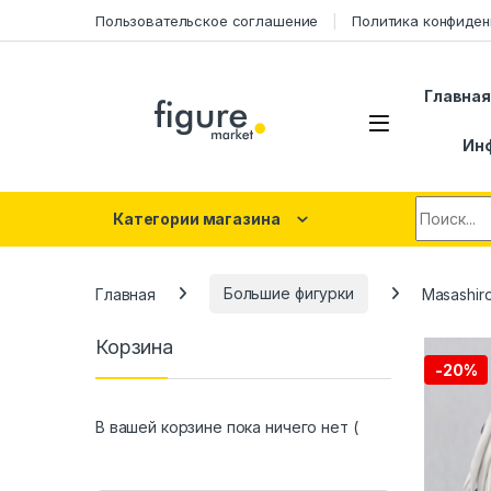
Перейти к навигации
Перейти к контенту
Пользовательское соглашение
Политика конфиден
Главна
Ин
Искать:
Категории магазина
Главная
Большие фигурки
Masashiro
Корзина
-
20%
В вашей корзине пока ничего нет (