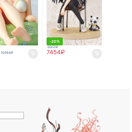
-
20%
9317
₽
7454
₽
10164
₽