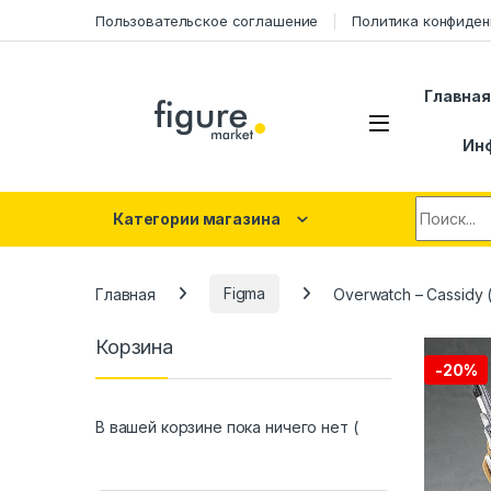
Перейти к навигации
Перейти к контенту
Пользовательское соглашение
Политика конфиден
Главна
Ин
Искать:
Категории магазина
Главная
Figma
Overwatch – Cassidy 
Корзина
-
20%
В вашей корзине пока ничего нет (