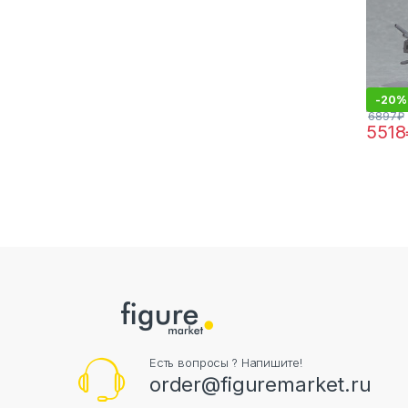
-
20%
6897
₽
5518
Есть вопросы ? Напишите!
order@figuremarket.ru