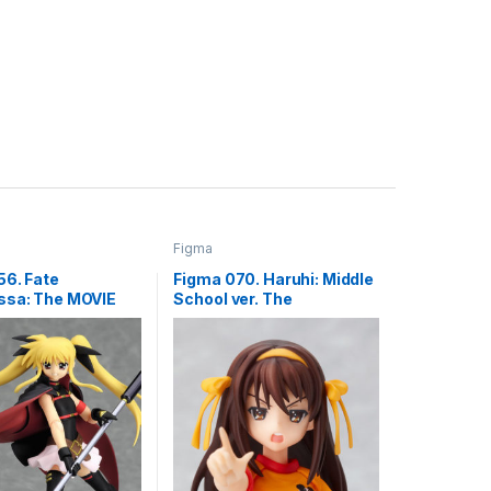
Figma
56. Fate
Figma 070. Haruhi: Middle
ssa: The MOVIE
School ver. The
/ Magical Girl
Melancholy of Haruhi
 Nanoha фигурка
Suzumiya / Меланхолия
Харухи Судзумии
фигурка