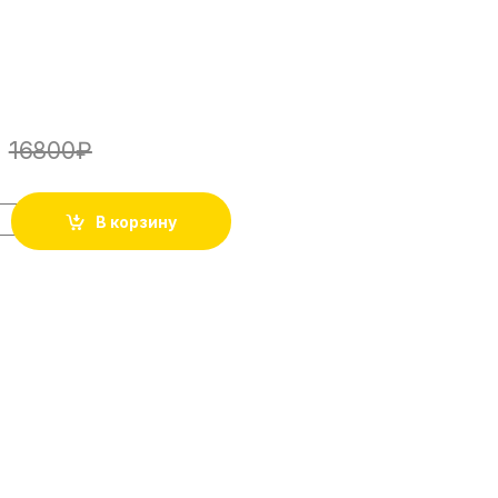
16800
₽
dy (McCree) - Figma #438 количество
В корзину