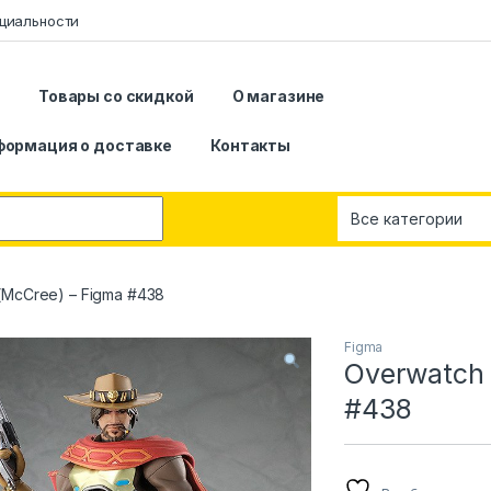
циальности
я
Товары со скидкой
О магазине
формация о доставке
Контакты
(McCree) – Figma #438
Figma
Overwatch 
#438