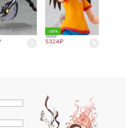
-
20%
6655
₽
₽
5324
₽