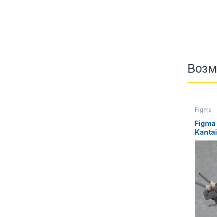
Возм
Figma
Figma
Kantai
KanCo
аниме