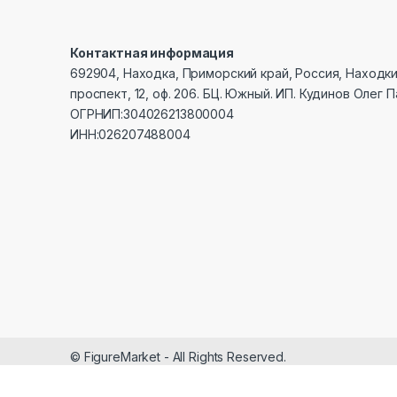
Контактная информация
692904, Находка, Приморский край, Россия, Находк
проспект, 12, оф. 206. БЦ. Южный. ИП. Кудинов Олег 
ОГРНИП:304026213800004
ИНН:026207488004
© FigureMarket - All Rights Reserved.