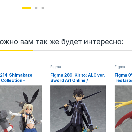
ожно вам так же будет интересно:
Figma
Figma
 214. Shimakaze
Figma 289. Kirito: ALO ver.
Figma 0
 Collection -
Sword Art Online /
Testaro
lle- / Симакадзэ
Мастера меча онлайн
1st ver. 
 фигурка
аниме фигурка Кирито
Lyrical