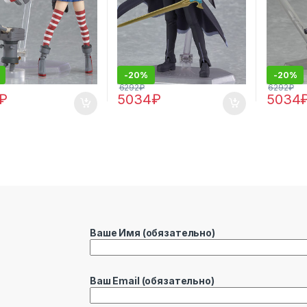
-
20%
-
20%
6292
₽
6292
₽
₽
5034
₽
5034
Ваше Имя (обязательно)
Ваш Email (обязательно)