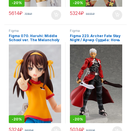
-
20%
-
20%
5614
₽
5324
₽
7018
₽
6655
₽
Figma
Figma
Figma 070. Haruhi: Middle
Figma 223. Archer Fate Stay
School ver. The Melancholy
Night / Арчер Судьба: Ночь
of Haruhi Suzumiya /
схватки фигурка
Меланхолия Харухи
Судзумии фигурка
-
20%
-
20%
5324
₽
5034
₽
6655
₽
6292
₽