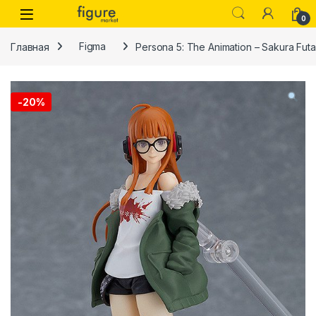
Перейти к навигации
Перейти к контенту
0
Главная
Figma
Persona 5: The Animation – Sakura Fut
-
20%