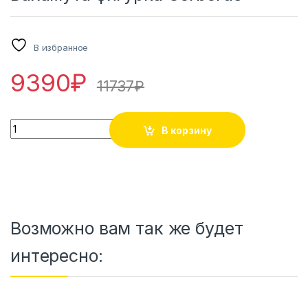
В избранное
9390
₽
11737
₽
Rage of Bahamut - Cerberus 1/7 Complete Figure / Ярость 
В корзину
Возможно вам так же будет
интересно: