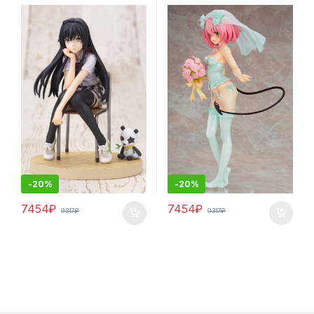
Юкино Юкиносита из
Wedding Dress / To Love-Ru
аниме OreGairu Complete
Момо аниме фигурка
Figure
-
20%
-
20%
7454
₽
7454
₽
9317
₽
9317
₽