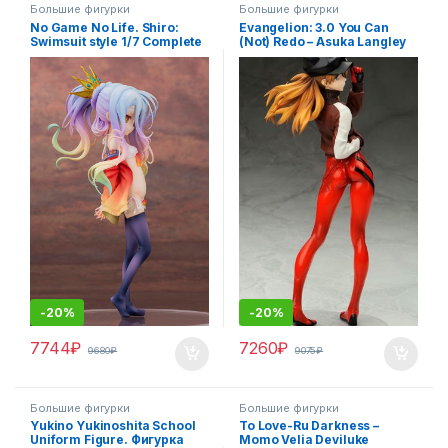
Большие фигурки
Большие фигурки
No Game No Life. Shiro:
Evangelion: 3.0 You Can
Swimsuit style 1/7 Complete
(Not) Redo – Asuka Langley
Figure / Нет игры, нет
Shikinami Jersey Ver. 1/7 /
жизни аниме фигурка
Евангелион аниме фигурка
-
20%
-
20%
7744
₽
7260
₽
9680
₽
9075
₽
Большие фигурки
Большие фигурки
Yukino Yukinoshita School
To Love-Ru Darkness –
Uniform Figure. Фигурка
Momo Velia Deviluke