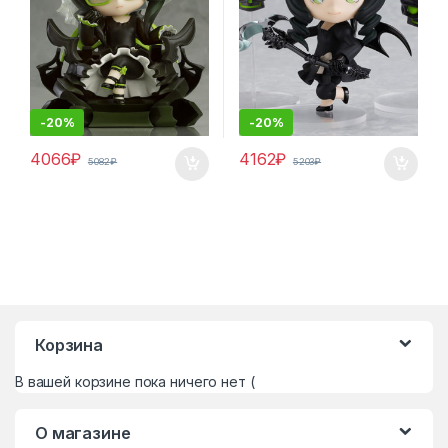
-
20%
-
20%
4066
₽
4162
₽
5082
₽
5203
₽
Корзина
В вашей корзине пока ничего нет (
О магазине