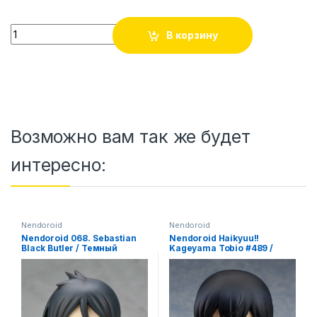
Vocaloid - Hatsune Miku - Nendoroid #2878 - Symphony, 202
В корзину
Возможно вам так же будет
интересно:
Nendoroid
Nendoroid
Nendoroid 068. Sebastian
Nendoroid Haikyuu!!
Black Butler / Темный
Kageyama Tobio #489 /
дворецкий аниме фигурка
Haikyuu!! аниме фигурка