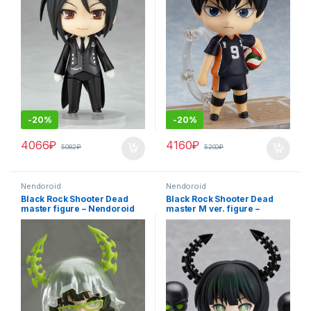
-
20%
-
20%
4066
₽
4160
₽
5082
₽
5200
₽
Nendoroid
Nendoroid
Black Rock Shooter Dead
Black Rock Shooter Dead
master figure – Nendoroid
master M ver. figure –
292
Nendoroid 128