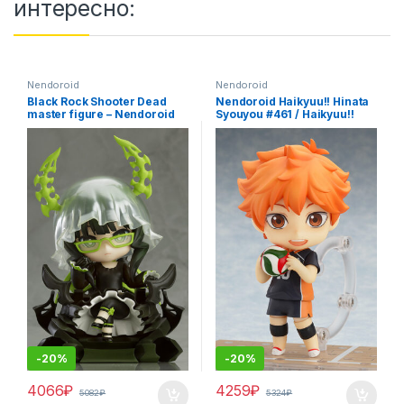
интересно:
Nendoroid
Nendoroid
Black Rock Shooter Dead
Nendoroid Haikyuu!! Hinata
master figure – Nendoroid
Syouyou #461 / Haikyuu!!
292
аниме фигурка
-
20%
-
20%
4066
₽
4259
₽
5082
₽
5324
₽