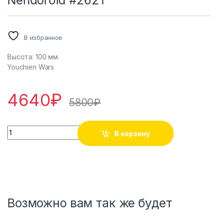
Nendoroid #2621
В избранное
Высота: 100 мм.
Youchien Wars
4640
₽
5800
₽
Youchien Wars - Hana Bradley - Nendoroid #2621 количеств
В корзину
Возможно вам так же будет