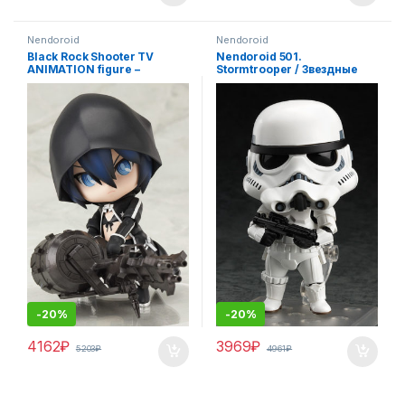
Nendoroid
Nendoroid
Black Rock Shooter TV
Nendoroid 501.
ANIMATION figure –
Stormtrooper / Звездные
Nendoroid 246
воины – штурмовик
фигурка
-
20%
-
20%
4162
₽
3969
₽
5203
₽
4961
₽