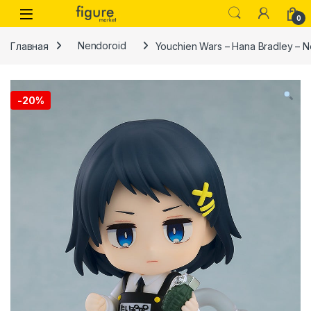
Перейти к навигации
Перейти к контенту
0
Главная
Nendoroid
Youchien Wars – Hana Bradley – 
-
20%