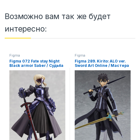
Возможно вам так же будет
интересно:
Figma
Figma
Figma 072 Fate stay Night
Figma 289. Kirito: ALO ver.
Black armor Saber / Судьба
Sword Art Online / Мастера
ночь схватки Сэйбер
меча онлайн аниме
аниме фигурка
фигурка Кирито