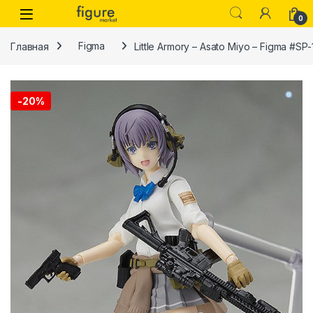
Перейти к навигации
Перейти к контенту
0
Главная
Figma
Little Armory – Asato Miyo – Figma #SP
-
20%