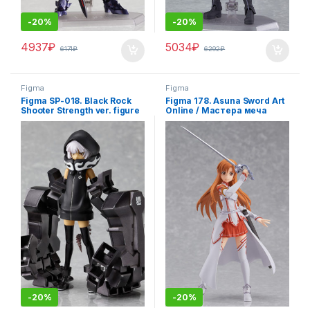
-
20%
-
20%
4937
₽
5034
₽
6171
₽
6292
₽
Figma
Figma
Figma SP-018. Black Rock
Figma 178. Asuna Sword Art
Shooter Strength ver. figure
Online / Мастера меча
/ Стрелок с Черной скалы
онлайн Асуна аниме
аниме фигурка
фигурка
-
20%
-
20%