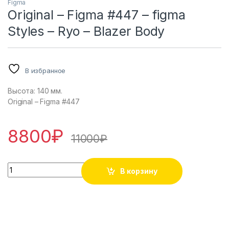
Figma
Original – Figma #447 – figma
Styles – Ryo – Blazer Body
В избранное
Высота: 140 мм.
Original – Figma #447
8800
₽
11000
₽
Original - Figma #447 - figma Styles - Ryo - Blazer Body кол
В корзину