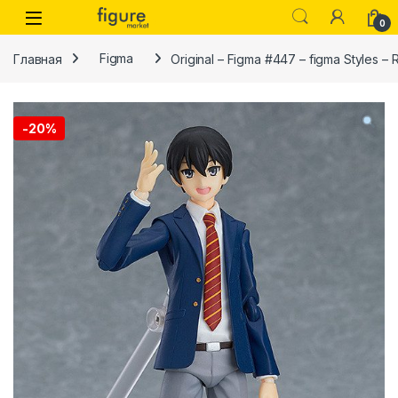
Перейти к навигации
Перейти к контенту
0
Главная
Figma
Original – Figma #447 – figma Styles –
-
20%