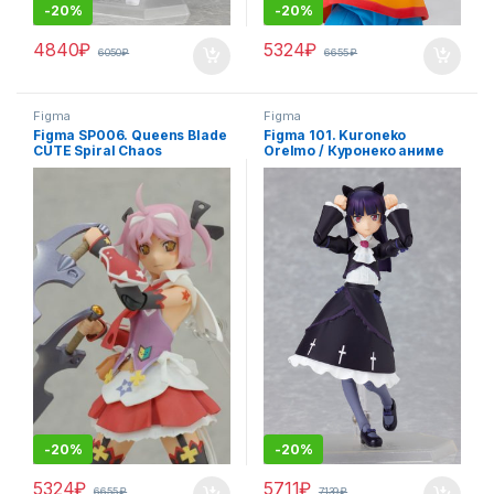
-
20%
-
20%
4840
₽
5324
₽
6050
₽
6655
₽
Figma
Figma
Figma SP006. Queens Blade
Figma 101. Kuroneko
CUTE Spiral Chaos
OreImo / Куронеко аниме
фигурка
-
20%
-
20%
5324
₽
5711
₽
6655
₽
7139
₽