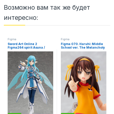
Возможно вам так же будет
интересно:
Figma
Figma
Sword Art Online 2
Figma 070. Haruhi: Middle
Figma264 spirit Asuna /
School ver. The Melancholy
Мастера меча онлайн
of Haruhi Suzumiya /
Асуна аниме фигурка
Меланхолия Харухи
Судзумии фигурка