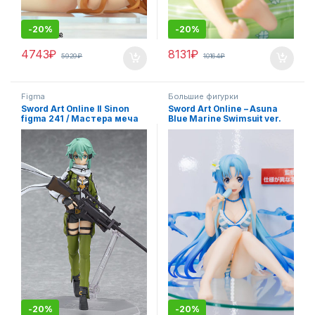
-
20%
-
20%
4743
₽
8131
₽
5929
₽
10164
₽
Figma
Большие фигурки
Sword Art Online II Sinon
Sword Art Online – Asuna
figma 241 / Мастера меча
Blue Marine Swimsuit ver.
онлайн Синон аниме
(Мастера меча онлайн
фигурка
фигурка Асуна в
купальнике)
-
20%
-
20%