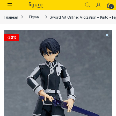
Перейти к навигации
Перейти к контенту
0
Главная
Figma
Sword Art Online: Alicization – Kirito – F
-
20%