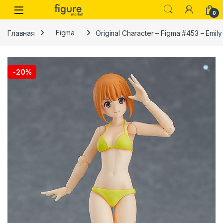
Перейти к навигации
Перейти к контенту
0
Главная
Figma
Original Character – Figma #453 – Emil
-
20%