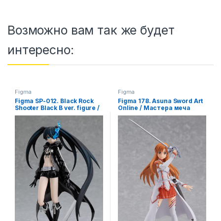
Возможно вам так же будет
интересно:
Figma
Figma
Figma SP-012. Black Rock
Figma 178. Asuna Sword Art
Shooter Black B ver. figure /
Online / Мастера меча
Стрелок с Черной скалы
онлайн Асуна аниме
аниме фигурка
фигурка