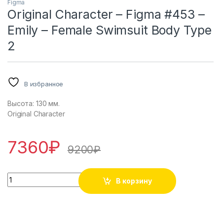
Figma
Original Character – Figma #453 –
Emily – Female Swimsuit Body Type
2
В избранное
Высота: 130 мм.
Original Character
7360
₽
9200
₽
Original Character - Figma #453 - Emily - Female Swimsuit 
В корзину