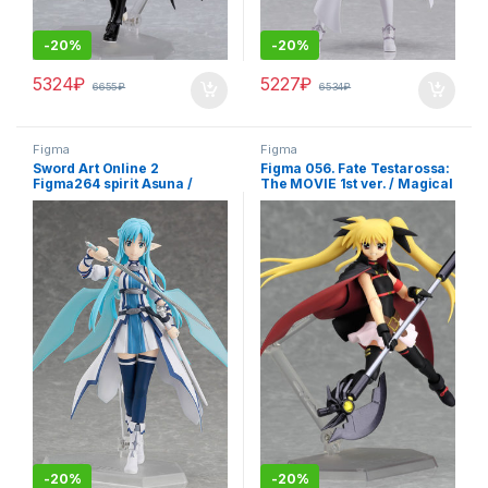
-
20%
-
20%
5324
₽
5227
₽
6655
₽
6534
₽
Figma
Figma
Sword Art Online 2
Figma 056. Fate Testarossa:
Figma264 spirit Asuna /
The MOVIE 1st ver. / Magical
Мастера меча онлайн
Girl Lyrical Nanoha фигурка
Асуна аниме фигурка
-
20%
-
20%